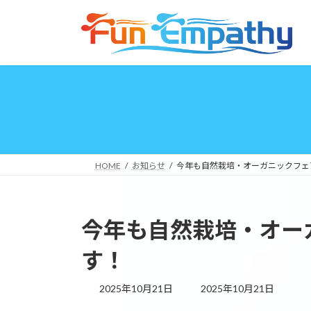
コ
ナ
ン
ビ
テ
ゲ
ン
ー
ツ
シ
へ
ョ
ス
ン
キ
に
ッ
移
プ
動
HOME
お知らせ
今年も自然栽培・オーガニックフェ
今年も自然栽培・オー
す！
最
2025年10月21日
2025年10月21日
終