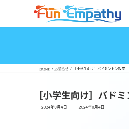
コ
ナ
ン
ビ
テ
ゲ
ン
ー
ツ
シ
へ
ョ
ス
ン
キ
に
ッ
移
プ
動
HOME
お知らせ
［小学生向け］バドミントン教室
［小学生向け］バドミ
最
2024年8月4日
2024年8月4日
終
更
新