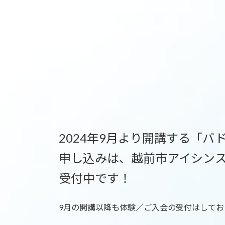
日
時
:
2024年9月より開講する「
申し込みは、越前市アイシン
受付中です！
9月の開講以降も体験／ご入会の受付はして