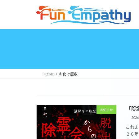
コ
ナ
ン
ビ
テ
ゲ
ン
ー
ツ
シ
へ
ョ
ス
ン
キ
に
ッ
移
プ
動
HOME
お化け屋敷
「除
お知らせ
202
これま
２６年